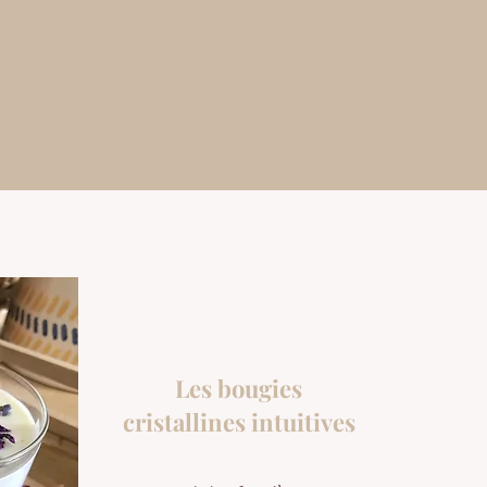
Les bougies
cristallines intuitives