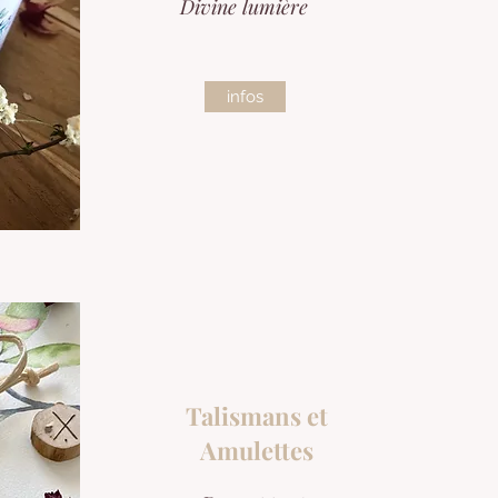
Divine lumière
infos
Talismans et
Amulettes