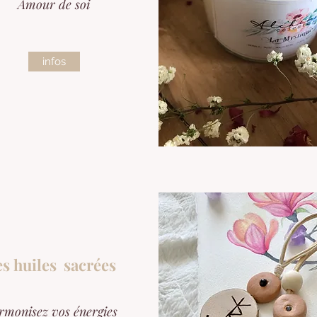
Amour de soi
infos
es huiles sacrées
rmonisez vos énergies