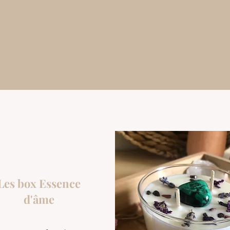
Les box Essence
d'âme