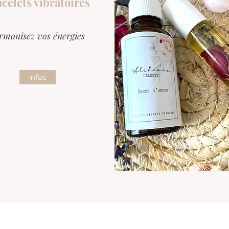
celets vibratoires
rmonisez vos énergies
infos